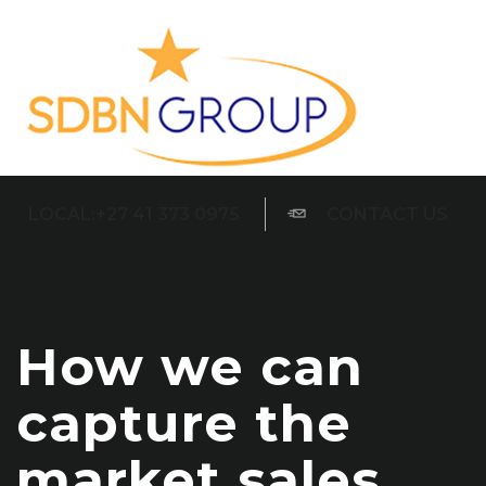
LOCAL:+27 41 373 0975
CONTACT US
How we can
capture the
market sales