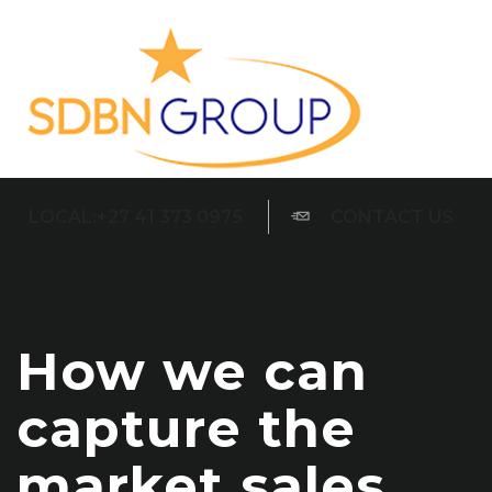
LOCAL:+27 41 373 0975
CONTACT US
How we can
capture the
market sales